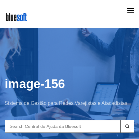
Skip
Togg
to
navi
main
content
image-156
Sistema de Gestão para Redes Varejistas e Atacadistas
Search
for: