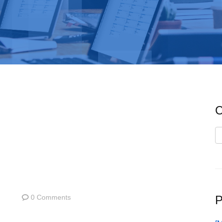
C
C
P
0 Comments