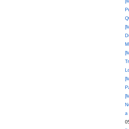
[
P
Q
[
D
M
[
T
L
[
P
[
N
a
0