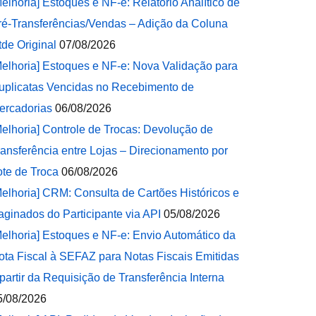
Melhoria] Estoques e NF-e: Relatório Analítico de
ré-Transferências/Vendas – Adição da Coluna
tde Original
07/08/2026
Melhoria] Estoques e NF-e: Nova Validação para
uplicatas Vencidas no Recebimento de
ercadorias
06/08/2026
Melhoria] Controle de Trocas: Devolução de
ransferência entre Lojas – Direcionamento por
ote de Troca
06/08/2026
Melhoria] CRM: Consulta de Cartões Históricos e
aginados do Participante via API
05/08/2026
Melhoria] Estoques e NF-e: Envio Automático da
ota Fiscal à SEFAZ para Notas Fiscais Emitidas
 partir da Requisição de Transferência Interna
5/08/2026