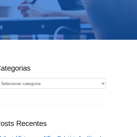
ategorias
ategorias
osts Recentes