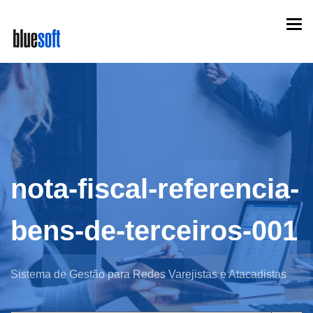
Skip
Togg
to
navi
main
content
nota-fiscal-referencia-
bens-de-terceiros-001
Sistema de Gestão para Redes Varejistas e Atacadistas