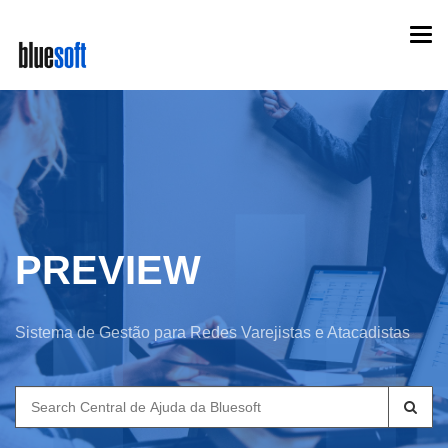
Skip
Togg
to
navi
main
content
PREVIEW
Sistema de Gestão para Redes Varejistas e Atacadistas
Search
for: