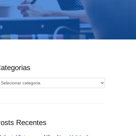
ategorias
ategorias
osts Recentes