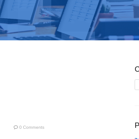
C
C
P
0 Comments