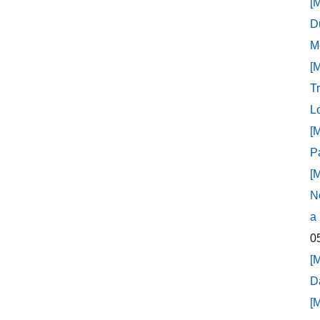
[
D
M
[
T
L
[
P
[
N
a
0
[
D
[