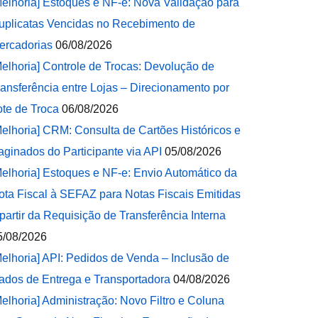
Melhoria] Estoques e NF-e: Nova Validação para
uplicatas Vencidas no Recebimento de
ercadorias
06/08/2026
Melhoria] Controle de Trocas: Devolução de
ransferência entre Lojas – Direcionamento por
ote de Troca
06/08/2026
Melhoria] CRM: Consulta de Cartões Históricos e
aginados do Participante via API
05/08/2026
Melhoria] Estoques e NF-e: Envio Automático da
ota Fiscal à SEFAZ para Notas Fiscais Emitidas
 partir da Requisição de Transferência Interna
5/08/2026
Melhoria] API: Pedidos de Venda – Inclusão de
ados de Entrega e Transportadora
04/08/2026
Melhoria] Administração: Novo Filtro e Coluna