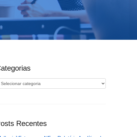
ategorias
ategorias
osts Recentes