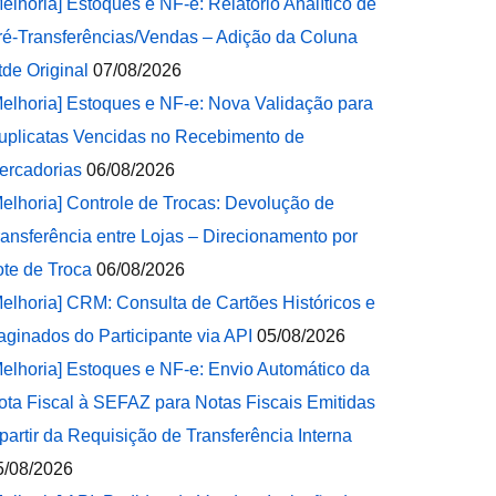
Melhoria] Estoques e NF-e: Relatório Analítico de
ré-Transferências/Vendas – Adição da Coluna
tde Original
07/08/2026
Melhoria] Estoques e NF-e: Nova Validação para
uplicatas Vencidas no Recebimento de
ercadorias
06/08/2026
Melhoria] Controle de Trocas: Devolução de
ransferência entre Lojas – Direcionamento por
ote de Troca
06/08/2026
Melhoria] CRM: Consulta de Cartões Históricos e
aginados do Participante via API
05/08/2026
Melhoria] Estoques e NF-e: Envio Automático da
ota Fiscal à SEFAZ para Notas Fiscais Emitidas
 partir da Requisição de Transferência Interna
5/08/2026