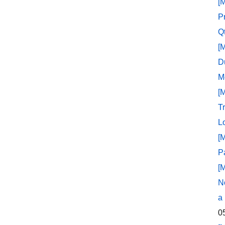
[
P
Q
[
D
M
[
T
L
[
P
[
N
a
0