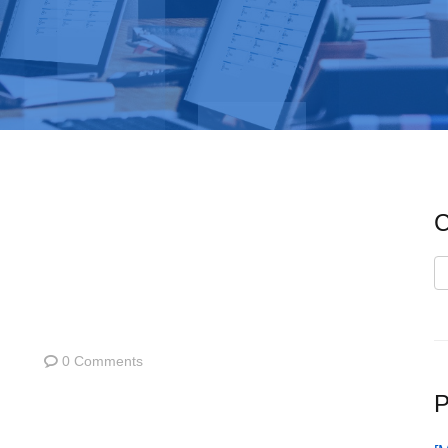
C
C
0 Comments
P