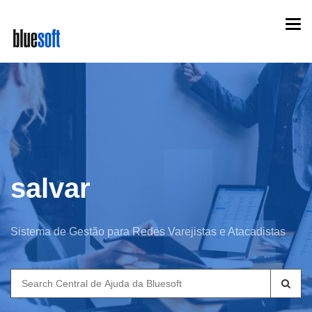
Skip
Togg
to
navi
main
content
salvar
Sistema de Gestão para Redes Varejistas e Atacadistas
Search
for: