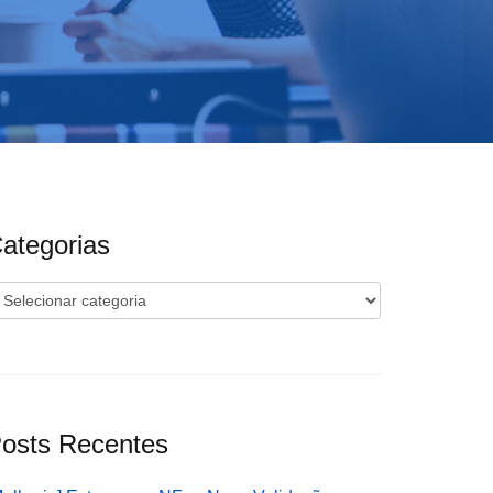
ategorias
ategorias
osts Recentes