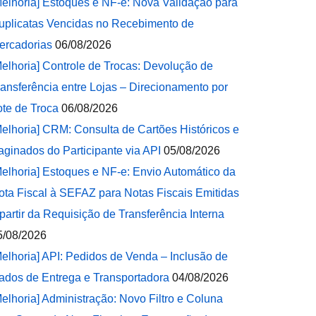
Melhoria] Estoques e NF-e: Nova Validação para
uplicatas Vencidas no Recebimento de
ercadorias
06/08/2026
Melhoria] Controle de Trocas: Devolução de
ransferência entre Lojas – Direcionamento por
ote de Troca
06/08/2026
Melhoria] CRM: Consulta de Cartões Históricos e
aginados do Participante via API
05/08/2026
Melhoria] Estoques e NF-e: Envio Automático da
ota Fiscal à SEFAZ para Notas Fiscais Emitidas
 partir da Requisição de Transferência Interna
5/08/2026
Melhoria] API: Pedidos de Venda – Inclusão de
ados de Entrega e Transportadora
04/08/2026
Melhoria] Administração: Novo Filtro e Coluna