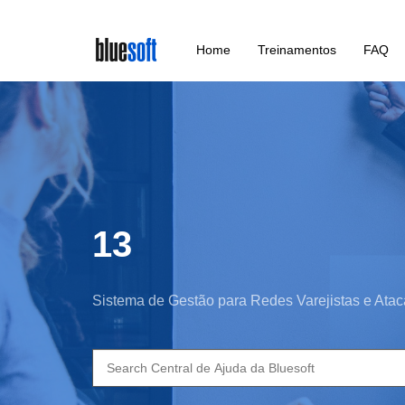
Skip
Home
Treinamentos
FAQ
to
main
content
13
Sistema de Gestão para Redes Varejistas e Atac
Search
for: