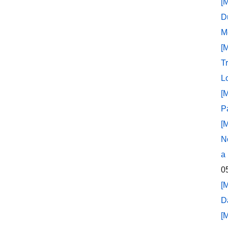
[
D
M
[
T
L
[
P
[
N
a
0
[
D
[