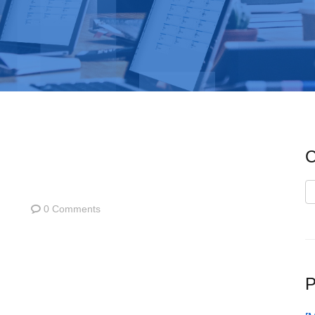
C
C
0 Comments
P