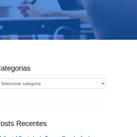
ategorias
ategorias
osts Recentes