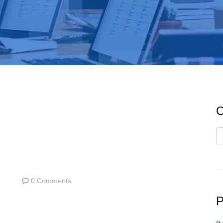
C
C
0 Comments
P