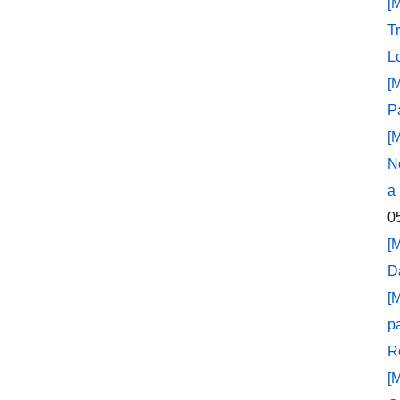
[
T
L
[
P
[
N
a
0
[
D
[
p
R
[