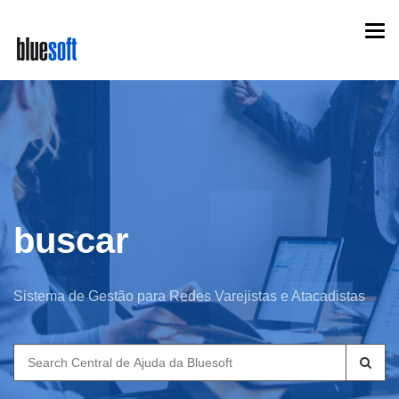
Skip
Togg
to
navi
main
content
buscar
Sistema de Gestão para Redes Varejistas e Atacadistas
Search
for: