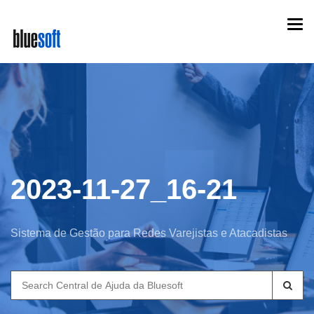
Skip
Togg
to
navi
main
content
2023-11-27_16-21
Sistema de Gestão para Redes Varejistas e Atacadistas
Search
for: