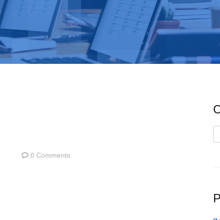
C
C
0 Comments
P