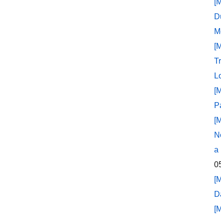
[
D
M
[
T
L
[
P
[
N
a
0
[
D
[