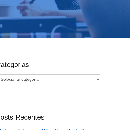
ategorias
ategorias
osts Recentes