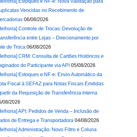
Melhoria] Estoques e NF-e: Nova Validação para
uplicatas Vencidas no Recebimento de
ercadorias
06/08/2026
Melhoria] Controle de Trocas: Devolução de
ransferência entre Lojas – Direcionamento por
ote de Troca
06/08/2026
Melhoria] CRM: Consulta de Cartões Históricos e
aginados do Participante via API
05/08/2026
Melhoria] Estoques e NF-e: Envio Automático da
ota Fiscal à SEFAZ para Notas Fiscais Emitidas
 partir da Requisição de Transferência Interna
5/08/2026
Melhoria] API: Pedidos de Venda – Inclusão de
ados de Entrega e Transportadora
04/08/2026
Melhoria] Administração: Novo Filtro e Coluna