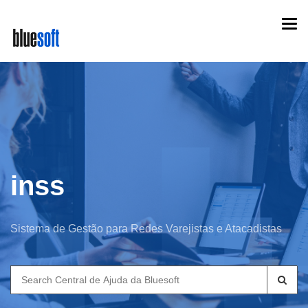
Skip
Togg
to
navi
main
content
inss
Sistema de Gestão para Redes Varejistas e Atacadistas
Search
for: