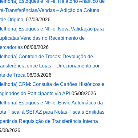
Melhoria] Estoques e NF-e: Relatório Analítico de
ré-Transferências/Vendas – Adição da Coluna
tde Original
07/08/2026
Melhoria] Estoques e NF-e: Nova Validação para
uplicatas Vencidas no Recebimento de
ercadorias
06/08/2026
Melhoria] Controle de Trocas: Devolução de
ransferência entre Lojas – Direcionamento por
ote de Troca
06/08/2026
Melhoria] CRM: Consulta de Cartões Históricos e
aginados do Participante via API
05/08/2026
Melhoria] Estoques e NF-e: Envio Automático da
ota Fiscal à SEFAZ para Notas Fiscais Emitidas
 partir da Requisição de Transferência Interna
5/08/2026