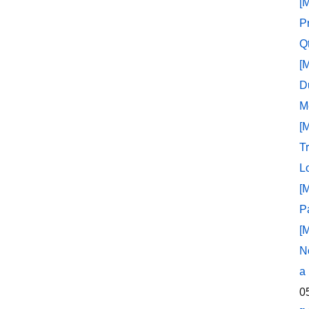
[
P
Q
[
D
M
[
T
L
[
P
[
N
a
0