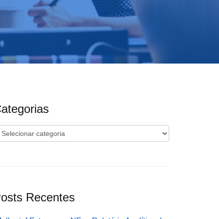
ategorias
ategorias
osts Recentes