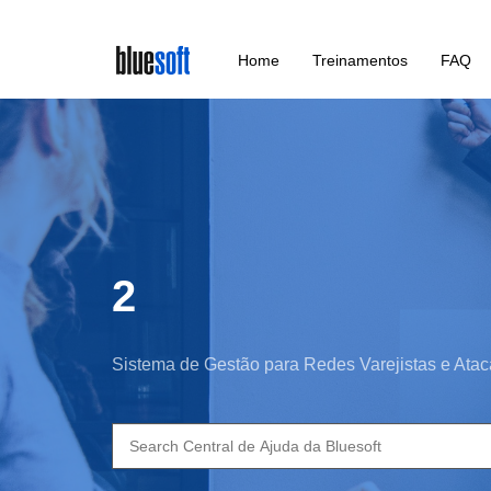
Skip
Home
Treinamentos
FAQ
to
main
content
2
Sistema de Gestão para Redes Varejistas e Atac
Search
for: