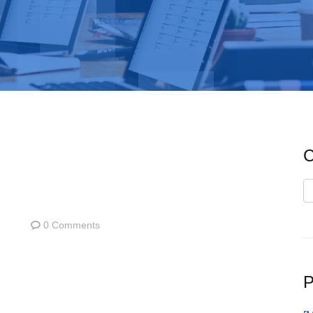
C
C
0 Comments
P