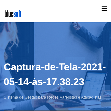
Skip
Togg
to
navi
main
content
Captura-de-Tela-2021-
05-14-às-17.38.23
Sistema de Gestão para Redes Varejistas e Atacadistas