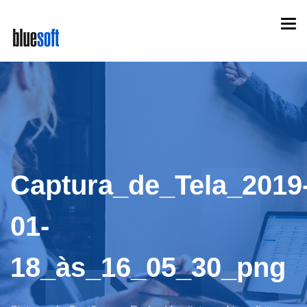
Skip
Togg
to
navi
main
content
Captura_de_Tela_2019
01-
18_às_16_05_30_png