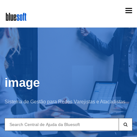
Skip
Togg
to
navi
main
content
image
Sistema de Gestão para Redes Varejistas e Atacadistas
Search
for: