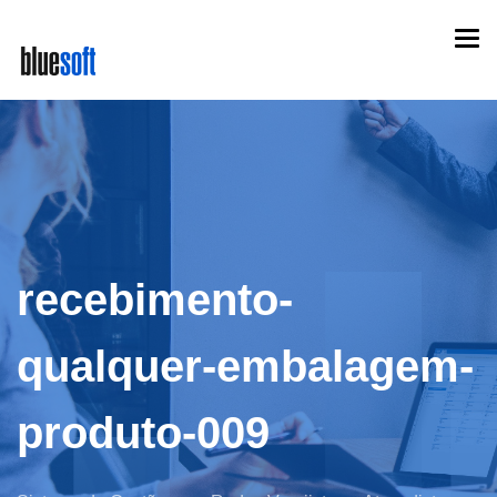
Skip
Togg
to
navi
main
content
recebimento-
qualquer-embalagem-
produto-009