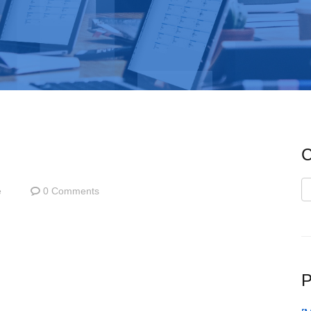
C
C
e
0 Comments
P