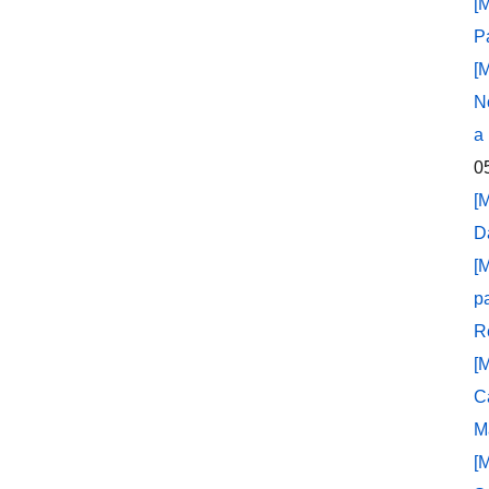
[
P
[
N
a
0
[
D
[
p
R
[
C
M
[