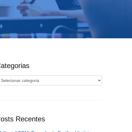
ategorias
ategorias
osts Recentes