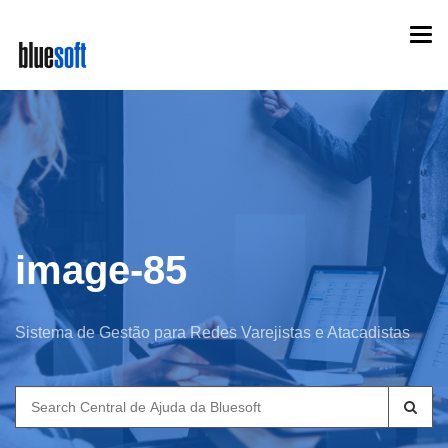
Skip
Togg
to
navi
main
content
image-85
Sistema de Gestão para Redes Varejistas e Atacadistas
Search
for: