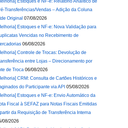
Melhoria] Estoques e NF-e: Relatório Analítico de
ré-Transferências/Vendas – Adição da Coluna
tde Original
07/08/2026
Melhoria] Estoques e NF-e: Nova Validação para
uplicatas Vencidas no Recebimento de
ercadorias
06/08/2026
Melhoria] Controle de Trocas: Devolução de
ransferência entre Lojas – Direcionamento por
ote de Troca
06/08/2026
Melhoria] CRM: Consulta de Cartões Históricos e
aginados do Participante via API
05/08/2026
Melhoria] Estoques e NF-e: Envio Automático da
ota Fiscal à SEFAZ para Notas Fiscais Emitidas
 partir da Requisição de Transferência Interna
5/08/2026