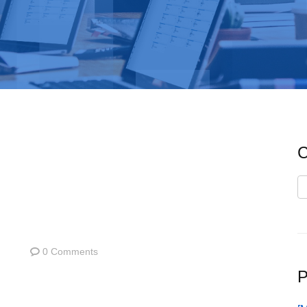
C
C
0 Comments
P