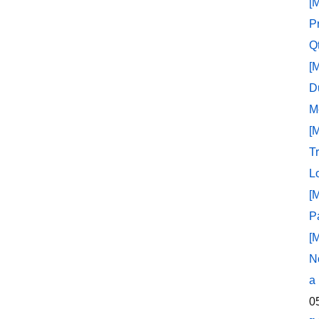
[
P
Q
[
D
M
[
T
L
[
P
[
N
a
0