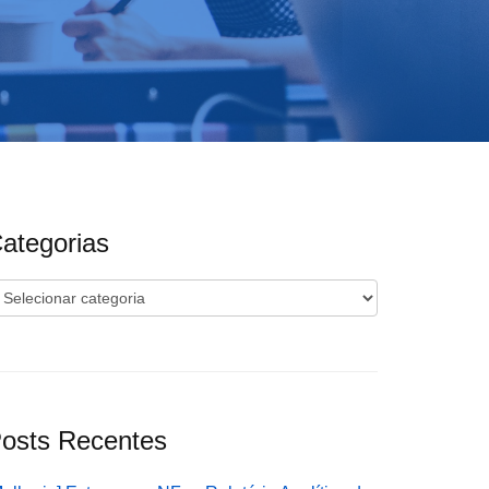
ategorias
ategorias
osts Recentes