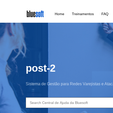
Skip
Home
Treinamentos
FAQ
to
main
content
post-2
Sistema de Gestão para Redes Varejistas e Atac
Search
for: