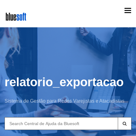
Skip
Togg
to
navi
main
content
relatorio_exportacao
Sistema de Gestão para Redes Varejistas e Atacadistas
Search
for: