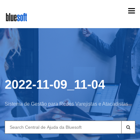
Skip
Togg
to
navi
main
content
2022-11-09_11-04
Sistema de Gestão para Redes Varejistas e Atacadistas
Search
for: