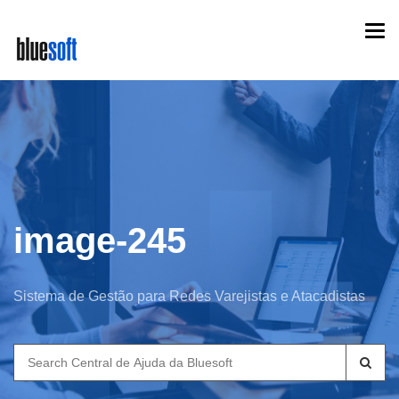
Skip
Togg
to
navi
main
content
image-245
Sistema de Gestão para Redes Varejistas e Atacadistas
Search
for: