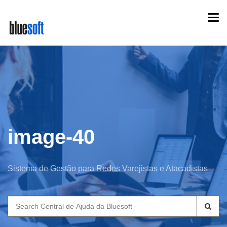
Skip
Togg
to
navi
main
content
image-40
Sistema de Gestão para Redes Varejistas e Atacadistas
Search
for: