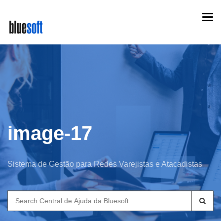
Skip
Togg
to
navi
main
content
image-17
Sistema de Gestão para Redes Varejistas e Atacadistas
Search
for: