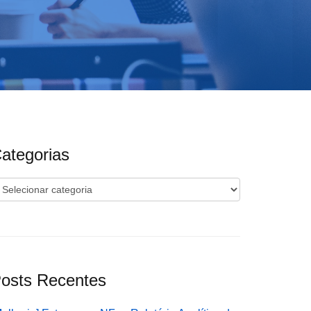
ategorias
ategorias
osts Recentes