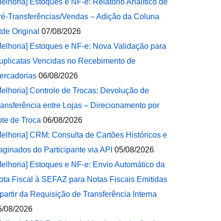
Melhoria] Estoques e NF-e: Relatório Analítico de
ré-Transferências/Vendas – Adição da Coluna
tde Original
07/08/2026
Melhoria] Estoques e NF-e: Nova Validação para
uplicatas Vencidas no Recebimento de
ercadorias
06/08/2026
Melhoria] Controle de Trocas: Devolução de
ransferência entre Lojas – Direcionamento por
ote de Troca
06/08/2026
Melhoria] CRM: Consulta de Cartões Históricos e
aginados do Participante via API
05/08/2026
Melhoria] Estoques e NF-e: Envio Automático da
ota Fiscal à SEFAZ para Notas Fiscais Emitidas
 partir da Requisição de Transferência Interna
5/08/2026