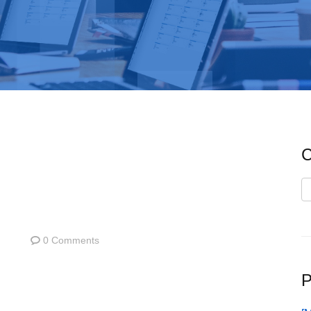
C
C
0 Comments
P