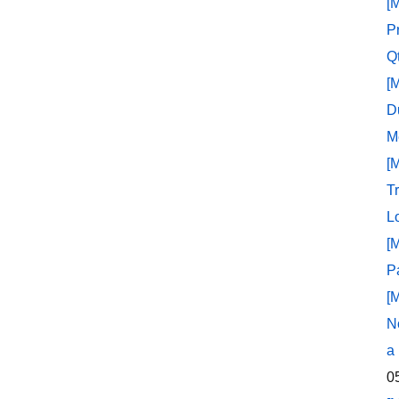
[
P
Q
[
D
M
[
T
L
[
P
[
N
a
0