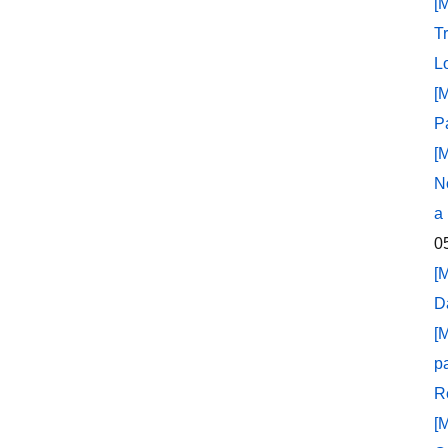
[
T
L
[
P
[
N
a
0
[
D
[
p
R
[