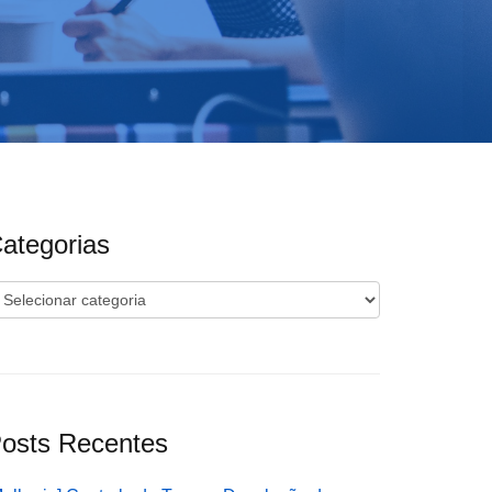
ategorias
ategorias
osts Recentes