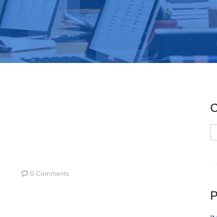
C
C
0 Comments
P