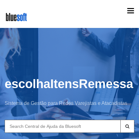
Skip
Togg
to
navi
main
content
escolhaItensRemessa
Sistema de Gestão para Redes Varejistas e Atacadistas
Search
for: