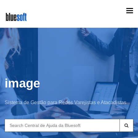
Skip
Togg
to
navi
main
content
image
Sistema de Gestão para Redes Varejistas e Atacadistas
Search
for: