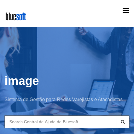
Skip
Togg
to
navi
main
content
image
Sistema de Gestão para Redes Varejistas e Atacadistas
Search
for: