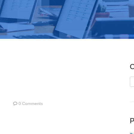
C
C
0 Comments
P