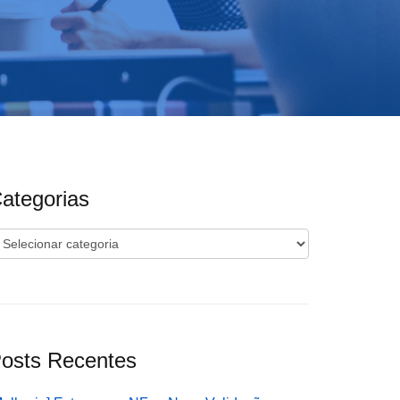
ategorias
ategorias
osts Recentes