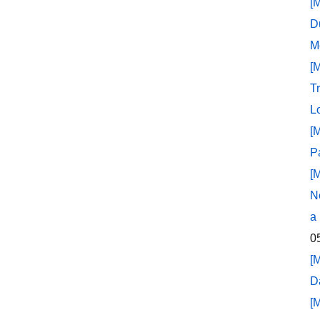
[
D
M
[
T
L
[
P
[
N
a
0
[
D
[