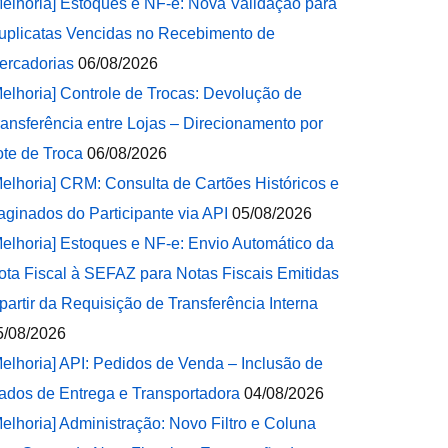
Melhoria] Estoques e NF-e: Nova Validação para
uplicatas Vencidas no Recebimento de
ercadorias
06/08/2026
Melhoria] Controle de Trocas: Devolução de
ransferência entre Lojas – Direcionamento por
ote de Troca
06/08/2026
Melhoria] CRM: Consulta de Cartões Históricos e
aginados do Participante via API
05/08/2026
Melhoria] Estoques e NF-e: Envio Automático da
ota Fiscal à SEFAZ para Notas Fiscais Emitidas
 partir da Requisição de Transferência Interna
5/08/2026
Melhoria] API: Pedidos de Venda – Inclusão de
ados de Entrega e Transportadora
04/08/2026
Melhoria] Administração: Novo Filtro e Coluna