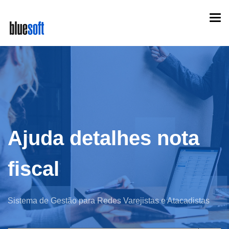
Skip
Togg
to
navi
main
content
Ajuda detalhes nota
fiscal
Sistema de Gestão para Redes Varejistas e Atacadistas