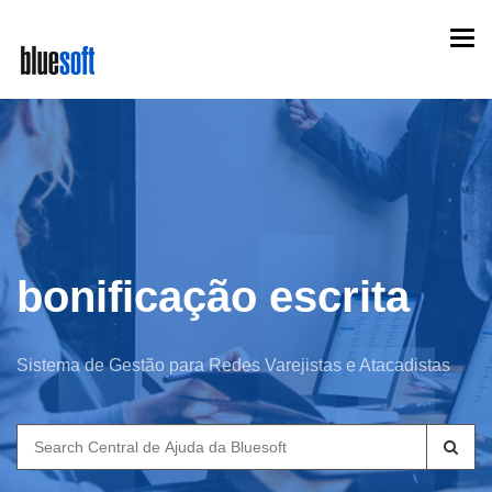
Skip
Togg
to
navi
main
content
bonificação escrita
Sistema de Gestão para Redes Varejistas e Atacadistas
Search
for: