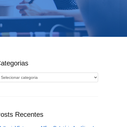
ategorias
ategorias
osts Recentes