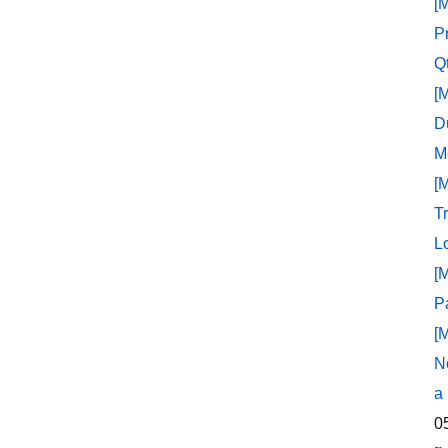
[
P
Q
[
D
M
[
T
L
[
P
[
N
a
0