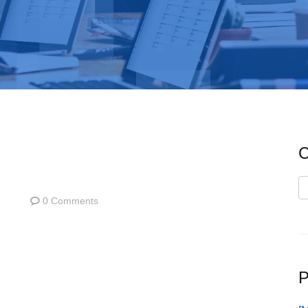
C
C
0 Comments
P