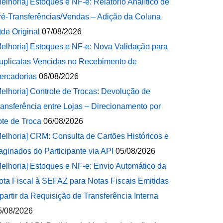
Melhoria] Estoques e NF-e: Relatório Analítico de
ré-Transferências/Vendas – Adição da Coluna
tde Original
07/08/2026
Melhoria] Estoques e NF-e: Nova Validação para
uplicatas Vencidas no Recebimento de
ercadorias
06/08/2026
Melhoria] Controle de Trocas: Devolução de
ransferência entre Lojas – Direcionamento por
ote de Troca
06/08/2026
Melhoria] CRM: Consulta de Cartões Históricos e
aginados do Participante via API
05/08/2026
Melhoria] Estoques e NF-e: Envio Automático da
ota Fiscal à SEFAZ para Notas Fiscais Emitidas
 partir da Requisição de Transferência Interna
5/08/2026