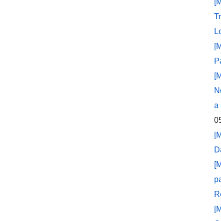
[
T
L
[
P
[
N
a
0
[
D
[
p
R
[