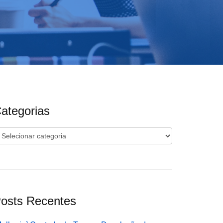
ategorias
ategorias
osts Recentes