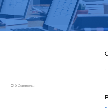
C
C
0 Comments
P