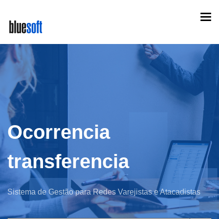
Skip
Togg
to
navi
main
content
Ocorrencia
transferencia
Sistema de Gestão para Redes Varejistas e Atacadistas