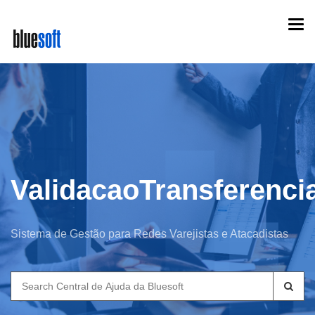
Skip
Togg
to
navi
main
content
ValidacaoTransferenci
Sistema de Gestão para Redes Varejistas e Atacadistas
Search
for: