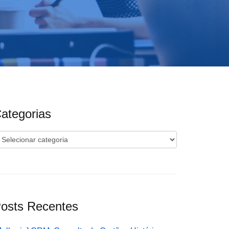
ategorias
ategorias
osts Recentes