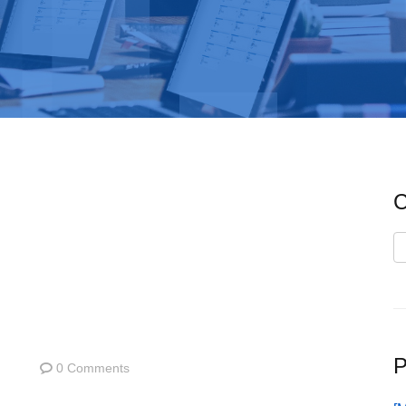
C
C
P
0 Comments