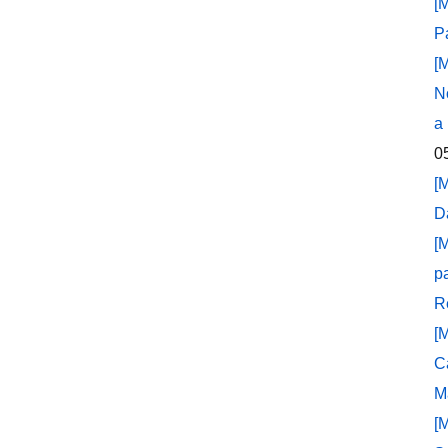
[
P
[
N
a
0
[
D
[
p
R
[
C
M
[