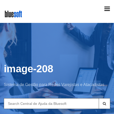
Skip
Togg
to
navi
main
content
image-208
Sistema de Gestão para Redes Varejistas e Atacadistas
Search
for: