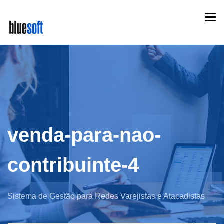
Skip
Togg
to
navi
main
content
venda-para-nao-
contribuinte-4
Sistema de Gestão para Redes Varejistas e Atacadistas