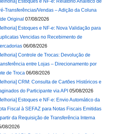
Melhoria] Estoques e NF-e: Relatório Analítico de
ré-Transferências/Vendas – Adição da Coluna
tde Original
07/08/2026
Melhoria] Estoques e NF-e: Nova Validação para
uplicatas Vencidas no Recebimento de
ercadorias
06/08/2026
Melhoria] Controle de Trocas: Devolução de
ransferência entre Lojas – Direcionamento por
ote de Troca
06/08/2026
Melhoria] CRM: Consulta de Cartões Históricos e
aginados do Participante via API
05/08/2026
Melhoria] Estoques e NF-e: Envio Automático da
ota Fiscal à SEFAZ para Notas Fiscais Emitidas
 partir da Requisição de Transferência Interna
5/08/2026