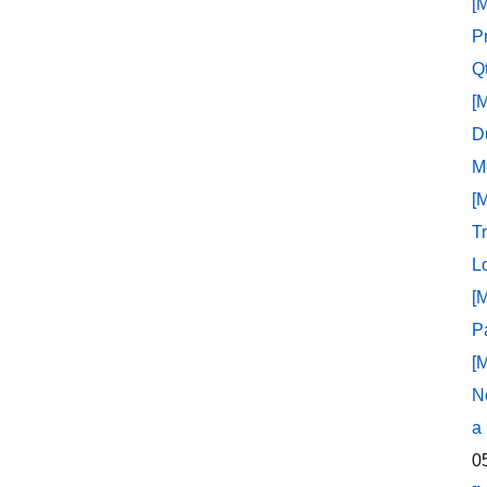
[
P
Q
[
D
M
[
T
L
[
P
[
N
a
0