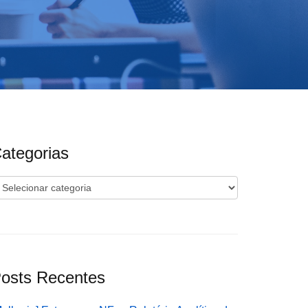
ategorias
ategorias
osts Recentes