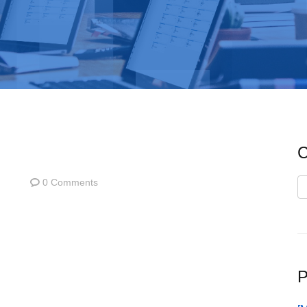
C
0 Comments
C
P