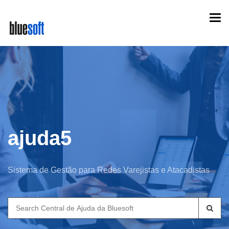
Skip
Togg
to
navi
main
content
ajuda5
Sistema de Gestão para Redes Varejistas e Atacadistas
Search
for: