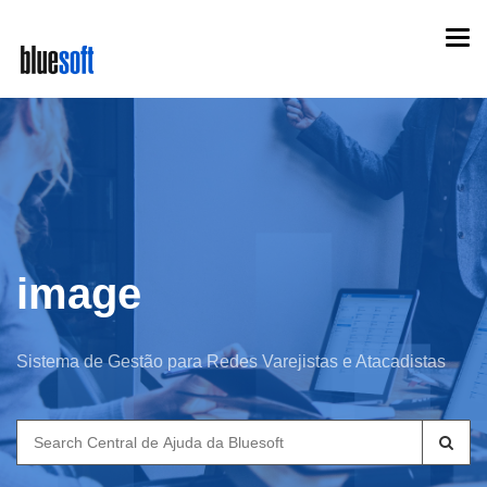
Skip
Togg
to
navi
main
content
image
Sistema de Gestão para Redes Varejistas e Atacadistas
Search
for: