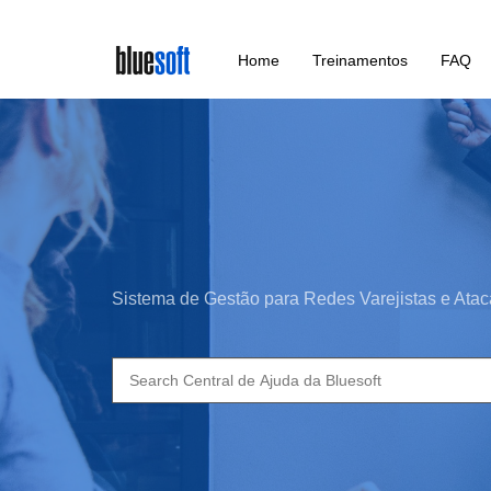
Skip
Home
Treinamentos
FAQ
to
main
content
Sistema de Gestão para Redes Varejistas e Atac
Search
for: