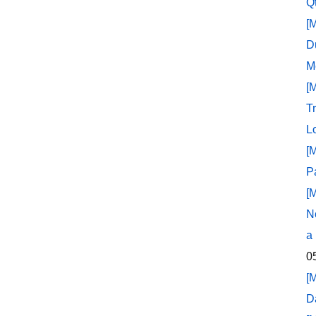
Q
[
D
M
[
T
L
[
P
[
N
a
0
[
D