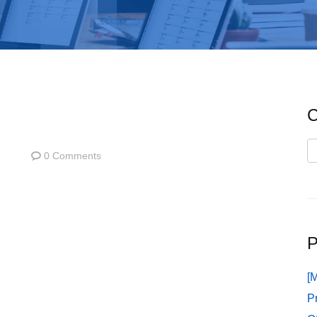
C
C
0 Comments
P
[
P