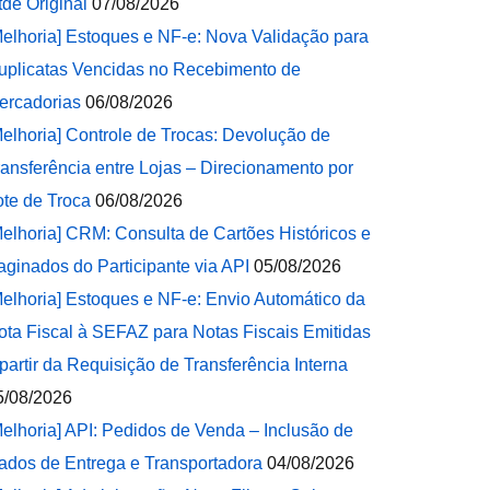
tde Original
07/08/2026
Melhoria] Estoques e NF-e: Nova Validação para
uplicatas Vencidas no Recebimento de
ercadorias
06/08/2026
Melhoria] Controle de Trocas: Devolução de
ransferência entre Lojas – Direcionamento por
ote de Troca
06/08/2026
Melhoria] CRM: Consulta de Cartões Históricos e
aginados do Participante via API
05/08/2026
Melhoria] Estoques e NF-e: Envio Automático da
ota Fiscal à SEFAZ para Notas Fiscais Emitidas
 partir da Requisição de Transferência Interna
5/08/2026
Melhoria] API: Pedidos de Venda – Inclusão de
ados de Entrega e Transportadora
04/08/2026