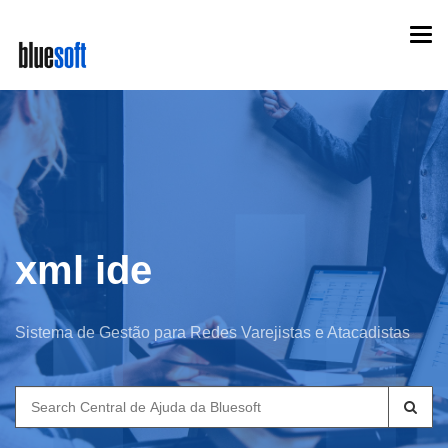
Skip
Togg
to
navi
main
content
xml ide
Sistema de Gestão para Redes Varejistas e Atacadistas
Search
for: