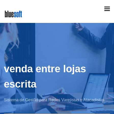
Skip
Togg
to
navi
main
content
venda entre lojas
escrita
Sistema de Gestão para Redes Varejistas e Atacadistas