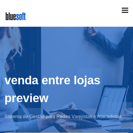
Skip
Togg
to
navi
main
content
venda entre lojas
preview
Sistema de Gestão para Redes Varejistas e Atacadistas