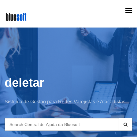
Skip
Togg
to
navi
main
content
deletar
Sistema de Gestão para Redes Varejistas e Atacadistas
Search
for: