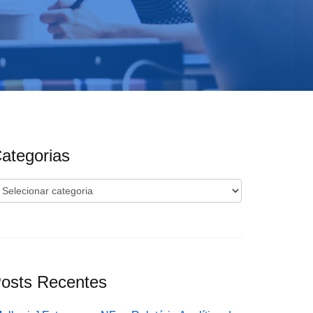
ategorias
ategorias
osts Recentes