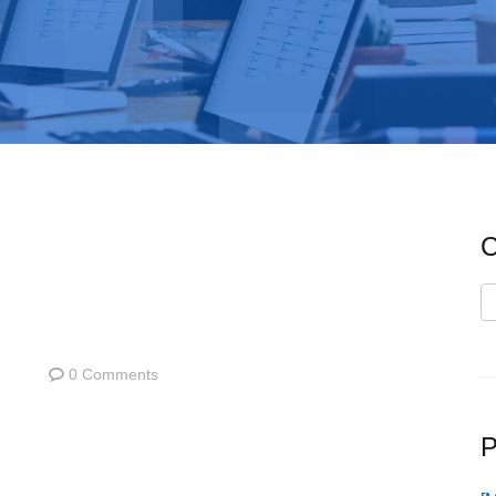
C
C
0 Comments
P