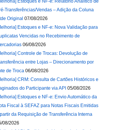
Melhoria] Estoques e NF-e: Relatório Analítico de
ré-Transferências/Vendas – Adição da Coluna
tde Original
07/08/2026
Melhoria] Estoques e NF-e: Nova Validação para
uplicatas Vencidas no Recebimento de
ercadorias
06/08/2026
Melhoria] Controle de Trocas: Devolução de
ransferência entre Lojas – Direcionamento por
ote de Troca
06/08/2026
Melhoria] CRM: Consulta de Cartões Históricos e
aginados do Participante via API
05/08/2026
Melhoria] Estoques e NF-e: Envio Automático da
ota Fiscal à SEFAZ para Notas Fiscais Emitidas
 partir da Requisição de Transferência Interna
5/08/2026