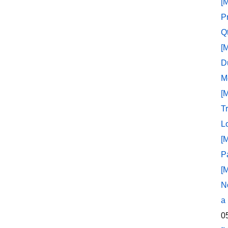
[
P
Q
[
D
M
[
T
L
[
P
[
N
a
0